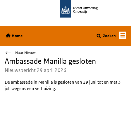
Ga direct naar de inhoud
Dienst Uitvoering
Onderwijs
Home
Home
Zoeken
Naar Nieuws
Ambassade Manilla gesloten
Nieuwsbericht 29 april 2026
De ambassade in Manilla is gesloten van 29 juni tot en met 3
juli wegens een verhuizing.