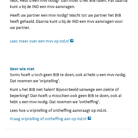
hebt. Hebt u een mvv nodig? Dan moet u het BIB halen. Pas daarna
kunt u bij de IND een mvv aanvragen.
Heeft uw partner een mvv nodig? Wacht tot uw partner het BIB
heeft gehaald. Daarna kunt u bij de IND een mvv aanvragen voor
uw partner.
opent externe pagina
Lees meer over een mvv op ind.nl
Voor wie niet
Soms hoeft u toch geen BIB te doen, ook al hebt u een mvv nodig.
Dat noemen we ‘vrijstelling’.
Kunt u het BIB niet halen? Bijvoorbeeld vanwege een ziekte of
beperking? Dan hoeft u misschien ook geen BIB te doen, ook al
hebt u een mvv nodig. Dat noemen we ‘ontheffing’.
Lees hoe u vrijstelling of ontheffing aanvraagt op ind.nl.
opent externe pagina
Vraag vrijstelling of ontheffing aan op ind.nl